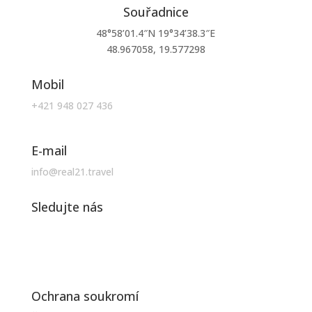
Souřadnice
48°58’01.4″N 19°34’38.3″E
48.967058, 19.577298
Mobil
+421 948 027 436
E-mail
info@real21.travel
Sledujte nás
Ochrana soukromí